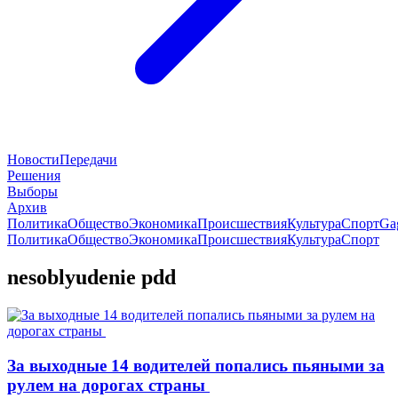
Новости
Передачи
Решения
Выборы
Архив
Политика
Общество
Экономика
Происшествия
Культура
Спорт
Ga
Политика
Общество
Экономика
Происшествия
Культура
Спорт
nesoblyudenie pdd
За выходные 14 водителей попались пьяными за
рулем на дорогах страны