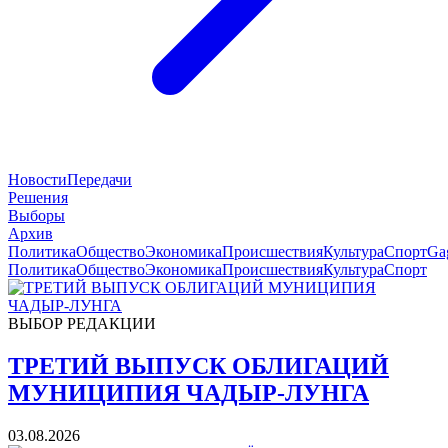
Новости
Передачи
Решения
Выборы
Архив
Политика
Общество
Экономика
Происшествия
Культура
Спорт
Ga
Политика
Общество
Экономика
Происшествия
Культура
Спорт
ВЫБОР РЕДАКЦИИ
ТРЕТИЙ ВЫПУСК ОБЛИГАЦИЙ
МУНИЦИПИЯ ЧАДЫР-ЛУНГА
03.08.2026