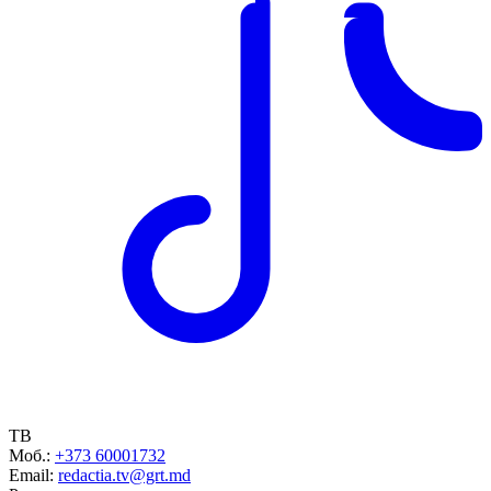
ТВ
Моб.:
+373 60001732
Email:
redactia.tv@grt.md