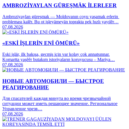
AMBROZİYAYLAN GÜREŞMÄK İLERLEER
Ambroziyaylan güreşmak — Moldovanın çoyu yaşamak erlerin
probleması kalȇr. Bu ot işleyämeyän toprakta pek hızlı yayılȇr…
07.08.2026
«ESKİ İŞLERİN ENİ ÖMÜRÜ»
Eski işlär, ilk bakışa, geçmiş için var kolay çok annatsınnar.
Komartta yaşȇȇr butakım istoriyaların koruyucusu – Mariya…
07.08.2026
НОВЫЕ АВТОМОБИЛИ — БЫСТРОЕ
РЕАГИРОВАНИЕ
Для спасателей каждая минута во время чрезвычайной
ситуации может иметь решающее значение. Региональное
Управление чрезв…
07.08.2026