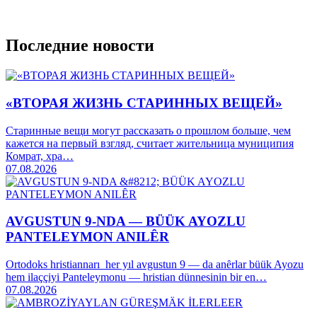
Последние новости
«ВТОРАЯ ЖИЗНЬ СТАРИННЫХ ВЕЩЕЙ»
Старинные вещи могут рассказать о прошлом больше, чем
кажется на первый взгляд, считает жительница муниципия
Комрат, хра…
07.08.2026
AVGUSTUN 9-NDA — BÜÜK AYOZLU
PANTELEYMON ANILȆR
Ortodoks hristiannarı her yıl avgustun 9 — da anȇrlar büük Ayozu
hem ilaççiyi Panteleymonu — hristian dünnesinin bir en…
07.08.2026