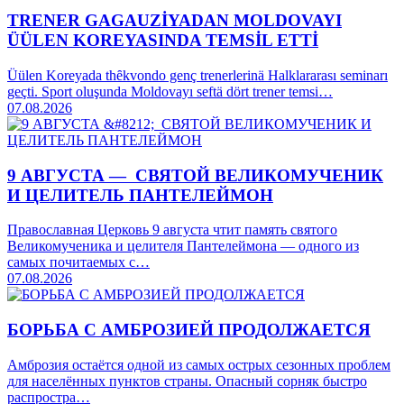
TRENER GAGAUZİYADAN MOLDOVAYI
ÜÜLEN KOREYASINDA TEMSİL ETTİ
Üülen Koreyada thȇkvondo genç trenerlerinä Halklararası seminarı
geçti. Sport oluşunda Moldovayı seftä dört trener temsi…
07.08.2026
9 АВГУСТА — СВЯТОЙ ВЕЛИКОМУЧЕНИК
И ЦЕЛИТЕЛЬ ПАНТЕЛЕЙМОН
Православная Церковь 9 августа чтит память святого
Великомученика и целителя Пантелеймона — одного из
самых почитаемых с…
07.08.2026
БОРЬБА С АМБРОЗИЕЙ ПРОДОЛЖАЕТСЯ
Амброзия остаётся одной из самых острых сезонных проблем
для населённых пунктов страны. Опасный сорняк быстро
распростра…