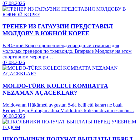
07.08.2026
ТРЕНЕР ИЗ ГАГАУЗИИ ПРЕДСТАВИЛ
МОЛДОВУ В ЮЖНОЙ КОРЕЕ
В Южной Корее прошел международный семинар для
молодых тренеров по тхэквондо. Впервые Молдову на этом
спортивном меропри…
07.08.2026
MOLDO-TÜRK KOLECİ KOMRATTA
NEZAMAN AÇACEKLAR?
Moldovanın Hükümeti avgustun 5-dä belli etti kararı ne baalı
Redjep Tayip Ȇrdogan adına Moldo-türk kolecin düzülmesinnän…
06.08.2026
ШКОЛЬНИКИ ПОЛУЧАТ ВЫПЛАТЫ ПЕРЕД