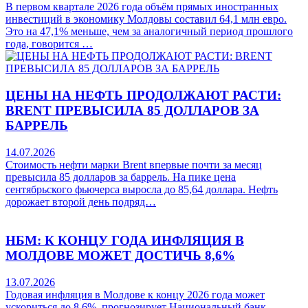
В первом квартале 2026 года объём прямых иностранных
инвестиций в экономику Молдовы составил 64,1 млн евро.
Это на 47,1% меньше, чем за аналогичный период прошлого
года, говорится …
ЦЕНЫ НА НЕФТЬ ПРОДОЛЖАЮТ РАСТИ:
BRENT ПРЕВЫСИЛА 85 ДОЛЛАРОВ ЗА
БАРРЕЛЬ
14.07.2026
Стоимость нефти марки Brent впервые почти за месяц
превысила 85 долларов за баррель. На пике цена
сентябрьского фьючерса выросла до 85,64 доллара. Нефть
дорожает второй день подряд…
НБМ: К КОНЦУ ГОДА ИНФЛЯЦИЯ В
МОЛДОВЕ МОЖЕТ ДОСТИЧЬ 8,6%
13.07.2026
Годовая инфляция в Молдове к концу 2026 года может
ускориться до 8,6%, прогнозирует Национальный банк.