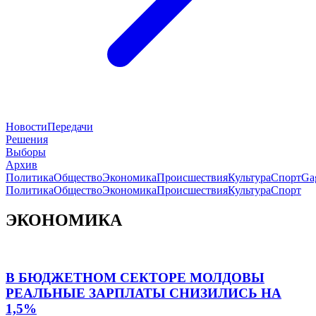
Новости
Передачи
Решения
Выборы
Архив
Политика
Общество
Экономика
Происшествия
Культура
Спорт
Ga
Политика
Общество
Экономика
Происшествия
Культура
Спорт
ЭКОНОМИКА
В БЮДЖЕТНОМ СЕКТОРЕ МОЛДОВЫ
РЕАЛЬНЫЕ ЗАРПЛАТЫ СНИЗИЛИСЬ НА
1,5%