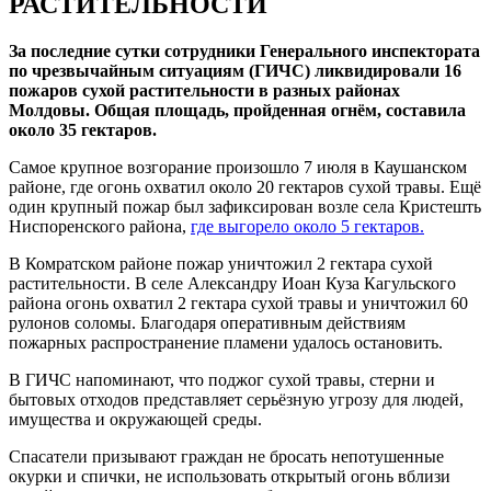
РАСТИТЕЛЬНОСТИ
За последние сутки сотрудники Генерального инспектората
по чрезвычайным ситуациям (ГИЧС) ликвидировали 16
пожаров сухой растительности в разных районах
Молдовы. Общая площадь, пройденная огнём, составила
около 35 гектаров.
Самое крупное возгорание произошло 7 июля в Каушанском
районе, где огонь охватил около 20 гектаров сухой травы. Ещё
один крупный пожар был зафиксирован возле села Кристешть
Ниспоренского района,
где выгорело около 5 гектаров.
В Комратском районе пожар уничтожил 2 гектара сухой
растительности. В селе Александру Иоан Куза Кагульского
района огонь охватил 2 гектара сухой травы и уничтожил 60
рулонов соломы. Благодаря оперативным действиям
пожарных распространение пламени удалось остановить.
В ГИЧС напоминают, что поджог сухой травы, стерни и
бытовых отходов представляет серьёзную угрозу для людей,
имущества и окружающей среды.
Спасатели призывают граждан не бросать непотушенные
окурки и спички, не использовать открытый огонь вблизи