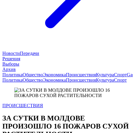
Новости
Передачи
Решения
Выборы
Архив
Политика
Общество
Экономика
Происшествия
Культура
Спорт
Ga
Политика
Общество
Экономика
Происшествия
Культура
Спорт
ПРОИСШЕСТВИЯ
ЗА СУТКИ В МОЛДОВЕ
ПРОИЗОШЛО 16 ПОЖАРОВ СУХОЙ