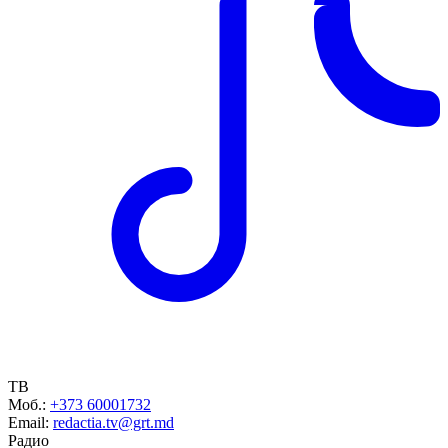
ТВ
Моб.:
+373 60001732
Email:
redactia.tv@grt.md
Радио