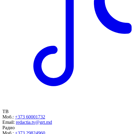
ТВ
Моб.:
+373 60001732
Email:
redactia.tv@grt.md
Радио
Моб.:
+373 29824960