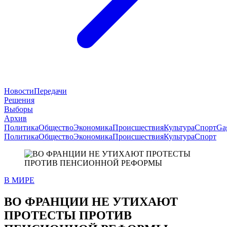
Новости
Передачи
Решения
Выборы
Архив
Политика
Общество
Экономика
Происшествия
Культура
Спорт
Ga
Политика
Общество
Экономика
Происшествия
Культура
Спорт
В МИРЕ
ВО ФРАНЦИИ НЕ УТИХАЮТ
ПРОТЕСТЫ ПРОТИВ