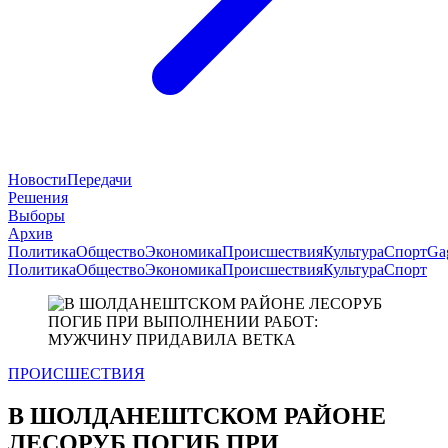
Новости
Передачи
Решения
Выборы
Архив
Политика
Общество
Экономика
Происшествия
Культура
Спорт
Ga
Политика
Общество
Экономика
Происшествия
Культура
Спорт
ПРОИСШЕСТВИЯ
В ШОЛДАНЕШТСКОМ РАЙОНЕ
ЛЕСОРУБ ПОГИБ ПРИ