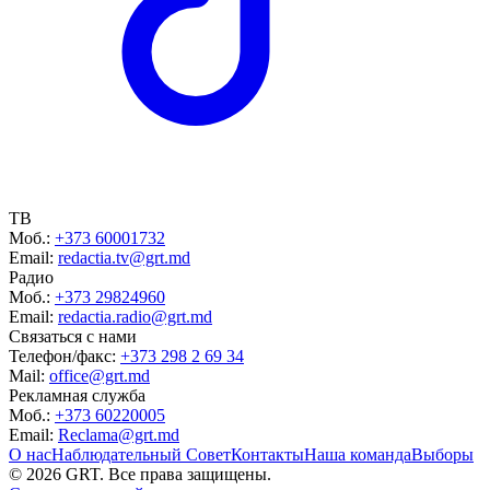
ТВ
Моб.:
+373 60001732
Email:
redactia.tv@grt.md
Радио
Моб.:
+373 29824960
Email:
redactia.radio@grt.md
Связаться с нами
Телефон/факс:
+373 298 2 69 34
Mail:
office@grt.md
Рекламная служба
Моб.:
+373 60220005
Email:
Reclama@grt.md
О нас
Наблюдательный Совет
Контакты
Наша команда
Выборы
©
2026
GRT. Все права защищены.