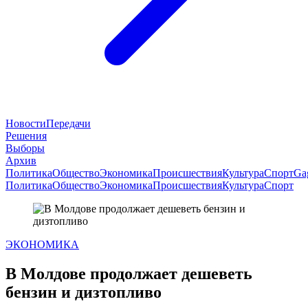
Новости
Передачи
Решения
Выборы
Архив
Политика
Общество
Экономика
Происшествия
Культура
Спорт
Ga
Политика
Общество
Экономика
Происшествия
Культура
Спорт
ЭКОНОМИКА
В Молдове продолжает дешеветь
бензин и дизтопливо