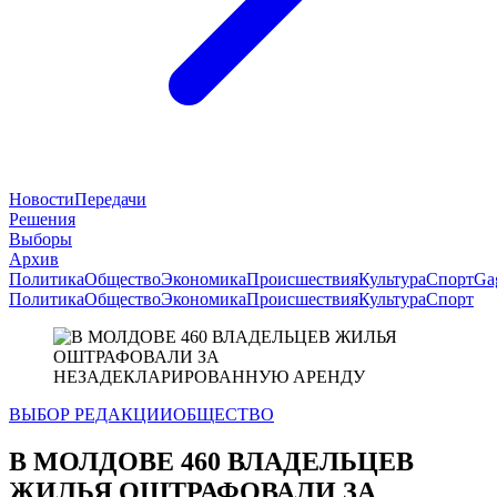
Новости
Передачи
Решения
Выборы
Архив
Политика
Общество
Экономика
Происшествия
Культура
Спорт
Ga
Политика
Общество
Экономика
Происшествия
Культура
Спорт
ВЫБОР РЕДАКЦИИ
ОБЩЕСТВО
В МОЛДОВЕ 460 ВЛАДЕЛЬЦЕВ
ЖИЛЬЯ ОШТРАФОВАЛИ ЗА