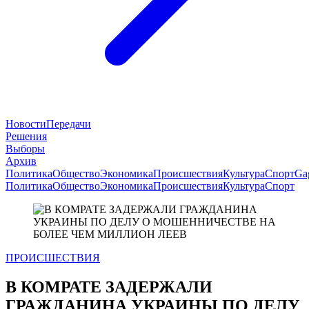
Новости
Передачи
Решения
Выборы
Архив
Политика
Общество
Экономика
Происшествия
Культура
Спорт
Ga
Политика
Общество
Экономика
Происшествия
Культура
Спорт
ПРОИСШЕСТВИЯ
В КОМРАТЕ ЗАДЕРЖАЛИ
ГРАЖДАНИНА УКРАИНЫ ПО ДЕЛУ