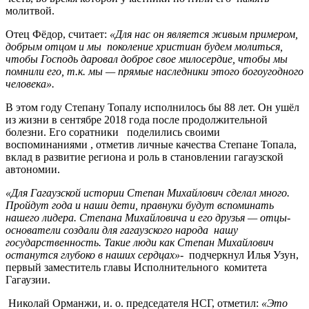
молитвой.
Отец Фёдор, считает:
«Для нас он является живым примером,
добрым отцом и мы поколение христиан будем молиться,
чтобы Господь даровал доброе свое милосердие, чтобы мы
помнили его, т.к. мы — прямые наследники этого богоугодного
человека».
В этом году Степану Топалу исполнилось бы 88 лет. Он ушёл
из жизни в сентябре 2018 года после продолжительной
болезни. Его соратники поделились своими
воспоминаниями , отметив личные качества Степане Топала,
вклад в развитие региона и роль в становлении гагаузской
автономии.
«Для Гагаузской истории Степан Михайлович сделал много.
Пройдут года и наши дети, правнуки будут вспоминать
нашего лидера. Степана Михайловича и его друзья — отцы-
основатели создали для гагаузского народа нашу
государственность. Такие люди как Степан Михайлович
останутся глубоко в наших сердцах»-
подчеркнул Илья Узун,
первый заместитель главы Исполнительного комитета
Гагаузии.
Николай Орманжи, и. о. председателя НСГ, отметил:
«Это