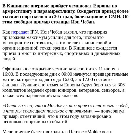
В Кишиневе впервые пройдет чемпионат Европы по
армрестлингу и параамрестлингу. Ожидается приезд более
тысячи спортсменов из 30 стран, болельщиков и СМИ. Об
этом сообщил примар столицы Ион Чебан.
Как
передает
IPN, Ион Чебан заявил, что примэрия
приложила максимум усилий для того, чтобы это
мероприятие состоялось, в том числе с финансовой и
организационной точки зрения. В Кишиневе ожидается
приезд и многих интересных, спортивных и динамичных
людей.
Официальное открытие чемпионата состоится 11 июня в
16:00. В последующие дни с 09:00 начнутся предварительные
матчи, которые продлятся до 16:00, а в 17:00 состоятся
финалы. Лучшие спортсмены Европы будут бороться за 306
комплектов медалей среди юниоров, ветеранов, сеньоров, а
также всех паралимпийских классов.
«Очень важно, что в Молдову к нам приезжает много людей,
и что мы совмещаем полезное с приятным»,
— подчеркнул
примар, отметивший, что в этом году запланировано
несколько спортивных событий.
Мероприятие будет проходить в Центре «Moldexpo» в