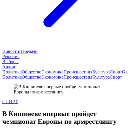
Новости
Передачи
Решения
Выборы
Архив
Политика
Общество
Экономика
Происшествия
Культура
Спорт
Ga
Политика
Общество
Экономика
Происшествия
Культура
Спорт
СПОРТ
В Кишиневе впервые пройдет
чемпионат Европы по армрестлингу