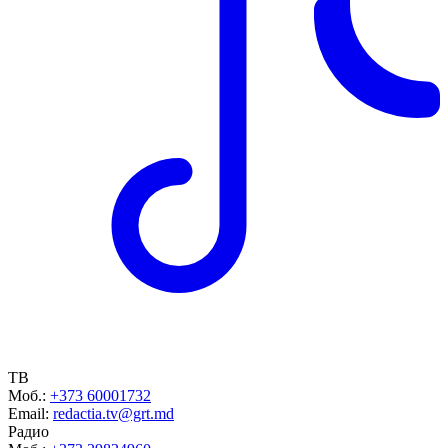
ТВ
Моб.:
+373 60001732
Email:
redactia.tv@grt.md
Радио