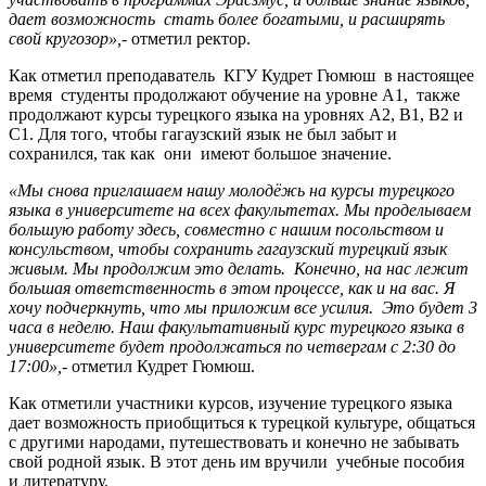
дает возможность стать более богатыми, и расширять
свой кругозор»,-
отметил ректор.
Как отметил преподаватель КГУ Кудрет Гюмюш в настоящее
время студенты продолжают обучение на уровне А1, также
продолжают курсы турецкого языка на уровнях А2, В1, В2 и
С1. Для того, чтобы гагаузский язык не был забыт и
сохранился, так как они имеют большое значение.
«Мы снова приглашаем нашу молодёжь на курсы турецкого
языка в университете на всех факультетах. Мы проделываем
большую работу здесь, совместно с нашим посольством и
консульством, чтобы сохранить гагаузский турецкий язык
живым. Мы продолжим это делать. Конечно, на нас лежит
большая ответственность в этом процессе, как и на вас. Я
хочу подчеркнуть, что мы приложим все усилия. Это будет 3
часа в неделю. Наш факультативный курс турецкого языка в
университете будет продолжаться по четвергам с 2:30 до
17:00»,-
отметил Кудрет Гюмюш.
Как отметили участники курсов, изучение турецкого языка
дает возможность приобщиться к турецкой культуре, общаться
с другими народами, путешествовать и конечно не забывать
свой родной язык. В этот день им вручили учебные пособия
и литературу.