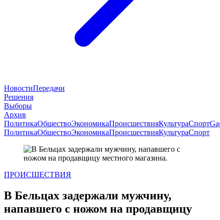
Новости
Передачи
Решения
Выборы
Архив
Политика
Общество
Экономика
Происшествия
Культура
Спорт
Ga
Политика
Общество
Экономика
Происшествия
Культура
Спорт
ПРОИСШЕСТВИЯ
В Бельцах задержали мужчину,
напавшего с ножом на продавщицу