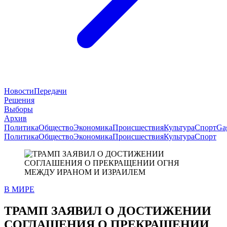
Новости
Передачи
Решения
Выборы
Архив
Политика
Общество
Экономика
Происшествия
Культура
Спорт
Ga
Политика
Общество
Экономика
Происшествия
Культура
Спорт
В МИРЕ
ТРАМП ЗАЯВИЛ О ДОСТИЖЕНИИ
СОГЛАШЕНИЯ О ПРЕКРАЩЕНИИ