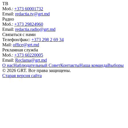
ТВ
Моб.:
+373 60001732
Email:
redactia.tv@grt.md
Радио
Моб.:
+373 29824960
Email:
redactia.radio@grt.md
Связаться с нами
Телефон/факс:
+373 298 2 69 34
Mail:
office@grt.md
Рекламная служба
Моб.:
+373 60220005
Email:
Reclama@grt.md
О нас
Наблюдательный Совет
Контакты
Наша команда
Выборы
©
2026
GRT. Все права защищены.
Старая версия сайта