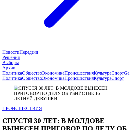
Новости
Передачи
Решения
Выборы
Архив
Политика
Общество
Экономика
Происшествия
Культура
Спорт
Ga
Политика
Общество
Экономика
Происшествия
Культура
Спорт
ПРОИСШЕСТВИЯ
СПУСТЯ 30 ЛЕТ: В МОЛДОВЕ
ВЫНЕСЕН ПРИГОВОР ПО ДЕЛУ ОБ