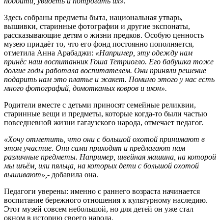
подойти, увидеть и потрогать их».
Здесь собраны предметы быта, национальная утварь,
вышивки, старинные фотографии и другие экспонаты,
рассказывающие детям о жизни предков. Особую ценность
музею придаёт то, что его фонд постоянно пополняется,
отметила Анна Арабаджи:
«Например, эту одежду нам
принёс наш воспитанник Гоша Тетриогло. Его бабушка тоже
долгие годы работала воспитателем. Они приняли решение
подарить нам это платье и жакет. Помимо этого у нас есть
много фотографий, домотканых ковров и икон».
Родители вместе с детьми приносят семейные реликвии,
старинные вещи и предметы, которые когда-то были частью
повседневной жизни гагаузского народа, отмечает педагог.
«Хочу отметить, что они с большой охотой принимают в
этом участие. Они сами приходят и предлагают нам
различные предметы. Например, швейная машина, на которой
мы шъём, или пяльца, на которых дети с большой охотой
вышивают»,-
добавила она.
Педагоги уверены: именно с раннего возраста начинается
воспитание бережного отношения к культурному наследию.
Этот музей совсем небольшой, но для детей он уже стал
окном в историю своего народа.