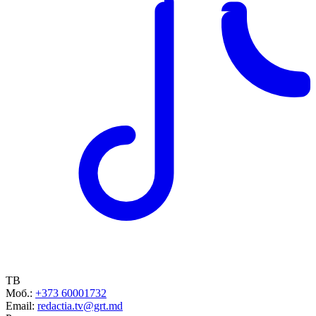
ТВ
Моб.:
+373 60001732
Email:
redactia.tv@grt.md