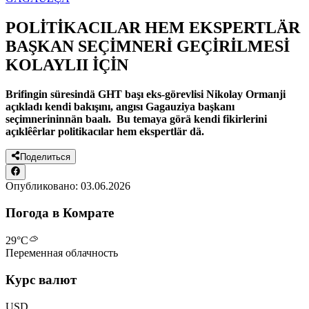
POLİTİKACILAR HEM EKSPERTLÄR
BAŞKAN SEÇİMNERİ GEÇİRİLMESİ
KOLAYLII İÇİN
Brifingin süresindä GHT başı eks-görevlisi Nikolay Ormanji
açıkladı kendi bakışını, angısı Gagauziya başkanı
seçimnerininnän baalı. Bu temaya görä kendi fikirlerini
açıklȇȇrlar politikacılar hem ekspertlär dä.
Поделиться
Опубликовано:
03.06.2026
Погода в Комрате
29
°C
Переменная облачность
Курс валют
USD