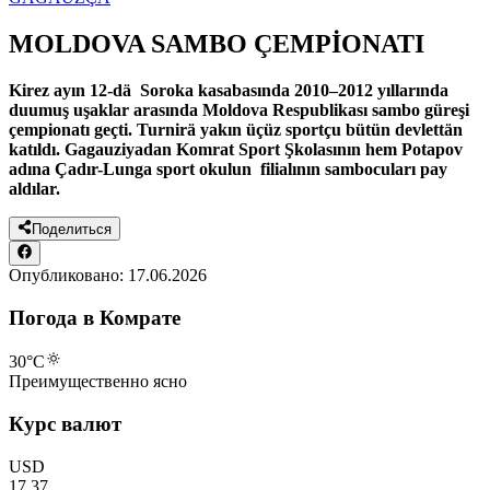
MOLDOVA SAMBO ÇEMPİONATI
Kirez ayın 12-dä Soroka kasabasında 2010–2012 yıllarında
duumuş uşaklar arasında Moldova Respublikası sambo güreşi
çempionatı geçti. Turnirä yakın üçüz sportçu bütün devlettän
katıldı. Gagauziyadan Komrat Sport Şkolasının hem Potapov
adına Çadır-Lunga sport okulun filialının sambocuları pay
aldılar.
Поделиться
Опубликовано:
17.06.2026
Погода в Комрате
30
°C
Преимущественно ясно
Курс валют
USD
17.37