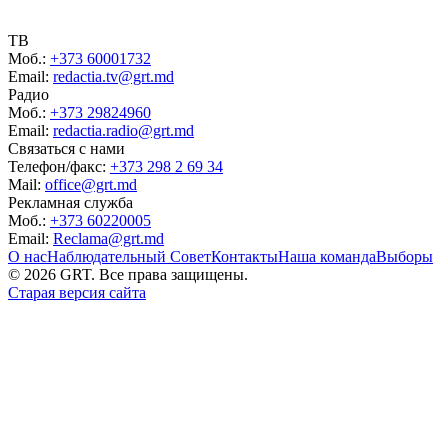
ТВ
Моб.:
+373 60001732
Email:
redactia.tv@grt.md
Радио
Моб.:
+373 29824960
Email:
redactia.radio@grt.md
Связаться с нами
Телефон/факс:
+373 298 2 69 34
Mail:
office@grt.md
Рекламная служба
Моб.:
+373 60220005
Email:
Reclama@grt.md
О нас
Наблюдательный Совет
Контакты
Наша команда
Выборы
©
2026
GRT. Все права защищены.
Старая версия сайта