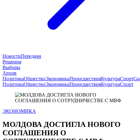
Новости
Передачи
Решения
Выборы
Архив
Политика
Общество
Экономика
Происшествия
Культура
Спорт
Ga
Политика
Общество
Экономика
Происшествия
Культура
Спорт
ЭКОНОМИКА
МОЛДОВА ДОСТИГЛА НОВОГО
СОГЛАШЕНИЯ О