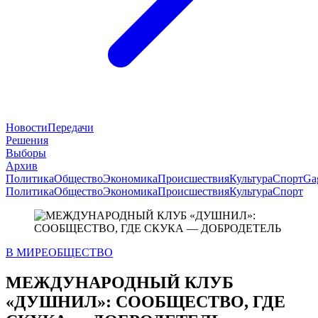
Новости
Передачи
Решения
Выборы
Архив
Политика
Общество
Экономика
Происшествия
Культура
Спорт
Ga
Политика
Общество
Экономика
Происшествия
Культура
Спорт
В МИРЕ
ОБЩЕСТВО
МЕЖДУНАРОДНЫЙ КЛУБ
«ДУШНИЛ»: СООБЩЕСТВО, ГДЕ