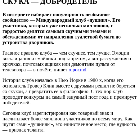
СКУКА — ДОБРОДЕТЕЛЬ
В интернете набирает популярность необычное
сообщество — Международный клуб «душнил». Его
участники, которых уже несколько миллионов, с
гордостью делятся самыми скучными темами и
обсуждениями: от направления туалетной бумаги до
устройства дворников.
Главное правило клуба — чем скучнее, тем лучше. Эмоции,
восклицания и смайлики под запретом, а вот рассуждения о
крючках, почтовых ящиках или демонтаже пульта от
телевизора — в почёте, пишет
rupor.md.
История клуба началась в Нью-Йорке в 1980-х, когда его
основатель Гровер Клик вместе с друзьями решил не бороться
со скукой, а превратить её в философию. С тех пор клуб
проводит конкурсы на самый занудный пост года и премирует
победителей.
Сегодня клуб зарегистрирован как товарный знак и
насчитывает более миллиона участников по всему миру. Как
шутят сами «душнилы», это единственное место, где нудность
— признак таланта.