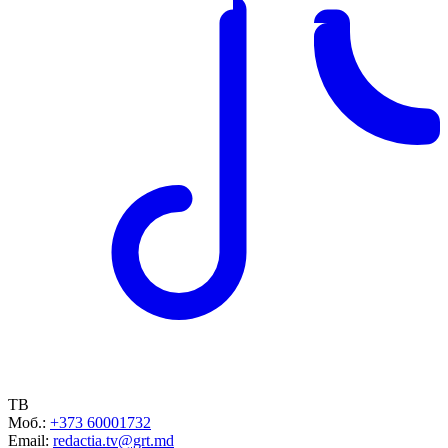
ТВ
Моб.:
+373 60001732
Email:
redactia.tv@grt.md