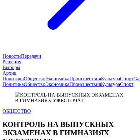
Новости
Передачи
Решения
Выборы
Архив
Политика
Общество
Экономика
Происшествия
Культура
Спорт
Ga
Политика
Общество
Экономика
Происшествия
Культура
Спорт
ОБЩЕСТВО
КОНТРОЛЬ НА ВЫПУСКНЫХ
ЭКЗАМЕНАХ В ГИМНАЗИЯХ