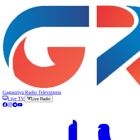
Gagauziya Radio Televizionu
Live TV
Live Radio