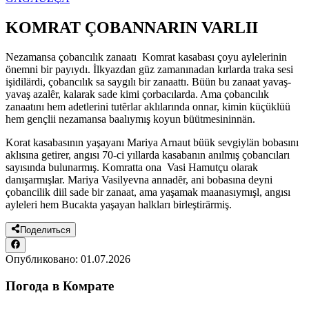
KOMRAT ÇOBANNARIN VARLII
Nezamansa çobancılık zanaatı Komrat kasabası çoyu aylelerinin
önemni bir payıydı. İlkyazdan güz zamanınadan kırlarda traka sesi
işidilärdi, çobancılık sa saygılı bir zanaattı. Büün bu zanaat yavaş-
yavaş azalȇr, kalarak sade kimi çorbacılarda. Ama çobancılık
zanaatını hem adetlerini tutȇrlar aklılarında onnar, kimin küçüklüü
hem gençlii nezamansa baalıymış koyun büütmesininnän.
Korat kasabasının yaşayanı Mariya Arnaut büük sevgiylän bobasını
aklısına getirer, angısı 70-ci yıllarda kasabanın anılmış çobancıları
sayısında bulunarmış. Komratta ona Vasi Hamutçu olarak
danışarmışlar. Mariya Vasilyevna annadȇr, ani bobasına deyni
çobancilik diil sade bir zanaat, ama yaşamak maanasıymışl, angısı
ayleleri hem Bucakta yaşayan halkları birleştirärmiş.
Поделиться
Опубликовано:
01.07.2026
Погода в Комрате