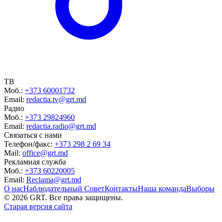
ТВ
Моб.:
+373 60001732
Email:
redactia.tv@grt.md
Радио
Моб.:
+373 29824960
Email:
redactia.radio@grt.md
Связаться с нами
Телефон/факс:
+373 298 2 69 34
Mail:
office@grt.md
Рекламная служба
Моб.:
+373 60220005
Email:
Reclama@grt.md
О нас
Наблюдательный Совет
Контакты
Наша команда
Выборы
©
2026
GRT. Все права защищены.
Старая версия сайта