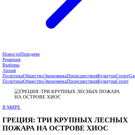
Новости
Передачи
Решения
Выборы
Архив
Политика
Общество
Экономика
Происшествия
Культура
Спорт
Ga
Политика
Общество
Экономика
Происшествия
Культура
Спорт
В МИРЕ
ГРЕЦИЯ: ТРИ КРУПНЫХ ЛЕСНЫХ
ПОЖАРА НА ОСТРОВЕ ХИОС