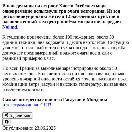
В понедельник на острове Хиос в Эгейском море
одновременно вспыхнули три очага возгорания. Из зон
риска эвакуированы жители 12 населённых пунктов и
расположенный там центр приёма мигрантов, передает
Noi.md.
К тушению привлечены более 100 пожарных, около 30
единиц техники, два водомёта и десять вертолётов. Ситуацию
усложняют сильный ветер и сухая погода. Пожарная служба
допускает преднамеренный поджог: очаги возникли с
разницей примерно в час.
По всей Греции за выходные зарегистрировано около 50
лесных пожаров. Большинство из них локализованы, однако
уровень пожарной опасности остаётся «очень высоким» из-за
комбинации ветра, засухи и высоких температур, вызванных
изменением климата.
Самые интересные новости Гагаузии и Молдовы
в
телеграм-канале GRT!
Поделиться
Опубликовано:
23.06.2025