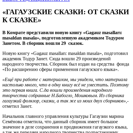
«ГАГАУЗСКИЕ СКАЗКИ: ОТ СКАЗКИ
К СКАЗКЕ»
В Комрате представили новую книгу «Gagauz masalları:
masaldan masala», подготовленную академиком Тодуром
Занетом. В сборник вошли 29 сказок.
Новую книгу «Gagauz masalları: masaldan masala», подготовил
академик Тодур Занет. Сюда вошли 29 произведений
народного творчества. Сборник был издан на средства фонда
«По расширению сферы применения гагаузского языка».
«Ещё при работе с материалом, мы увидели, что материала
настолько много, что в одну книгу всё не уместить. Поэтому
это первая книга. С.да вошли произведения народного
творчества собранные Н.Бабогло, Мошковым. Из сборника
гагаузкий фолклор, сказки, а так же из моих двух сборников»,-
отметил Занет.
Начальник главного управления культуры Гагаузии марина
Семёнова отметила, что данный сборник имеет большое
значение в деле сохранения и продвижения гагаузкого языка,
а так же передачи народного творчества подрастающему