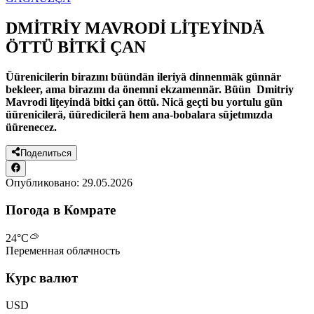
DMİTRİY MAVRODİ LİŢEYİNDÄ
ÖTTÜ BİTKİ ÇAN
Üürenicilerin birazını büündän ileriyä dinnenmäk günnär
bekleer, ama birazını da önemni ekzamennär. Büün Dmitriy
Mavrodi liţeyindä bitki çan öttü. Nicä geçti bu yortulu gün
üürenicilerä, üüredicilerä hem ana-bobalara süjetımızda
üürenecez.
Поделиться
Опубликовано:
29.05.2026
Погода в Комрате
24
°C
Переменная облачность
Курс валют
USD