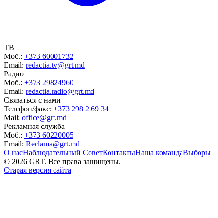
ТВ
Моб.:
+373 60001732
Email:
redactia.tv@grt.md
Радио
Моб.:
+373 29824960
Email:
redactia.radio@grt.md
Связаться с нами
Телефон/факс:
+373 298 2 69 34
Mail:
office@grt.md
Рекламная служба
Моб.:
+373 60220005
Email:
Reclama@grt.md
О нас
Наблюдательный Совет
Контакты
Наша команда
Выборы
©
2026
GRT. Все права защищены.
Старая версия сайта