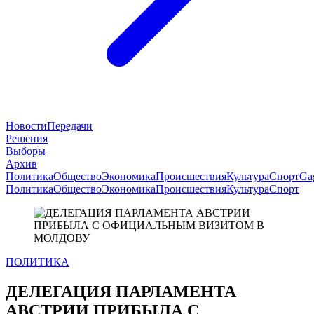
Новости
Передачи
Решения
Выборы
Архив
Политика
Общество
Экономика
Происшествия
Культура
Спорт
Ga
Политика
Общество
Экономика
Происшествия
Культура
Спорт
ПОЛИТИКА
ДЕЛЕГАЦИЯ ПАРЛАМЕНТА
АВСТРИИ ПРИБЫЛА С