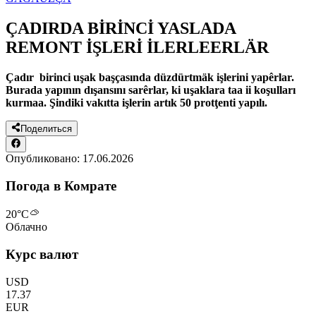
ÇADIRDA BİRİNCİ YASLADA
REMONT İŞLERİ İLERLEERLÄR
Çadır birinci uşak başçasında düzdürtmäk işlerini yapêrlar.
Burada yapının dışansını sarêrlar, ki uşaklara taa ii koşulları
kurmaa. Şindiki vakıtta işlerin artık 50 protţenti yapılı.
Поделиться
Опубликовано:
17.06.2026
Погода в Комрате
20
°C
Облачно
Курс валют
USD
17.37
EUR