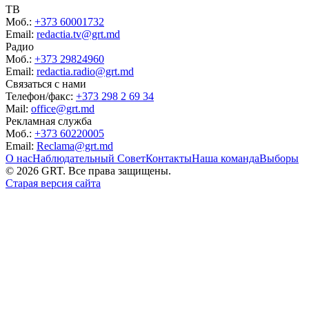
ТВ
Моб.:
+373 60001732
Email:
redactia.tv@grt.md
Радио
Моб.:
+373 29824960
Email:
redactia.radio@grt.md
Связаться с нами
Телефон/факс:
+373 298 2 69 34
Mail:
office@grt.md
Рекламная служба
Моб.:
+373 60220005
Email:
Reclama@grt.md
О нас
Наблюдательный Совет
Контакты
Наша команда
Выборы
©
2026
GRT. Все права защищены.
Старая версия сайта