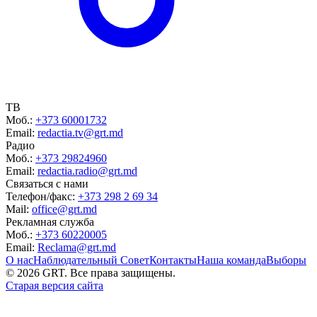
ТВ
Моб.:
+373 60001732
Email:
redactia.tv@grt.md
Радио
Моб.:
+373 29824960
Email:
redactia.radio@grt.md
Связаться с нами
Телефон/факс:
+373 298 2 69 34
Mail:
office@grt.md
Рекламная служба
Моб.:
+373 60220005
Email:
Reclama@grt.md
О нас
Наблюдательный Совет
Контакты
Наша команда
Выборы
©
2026
GRT. Все права защищены.
Старая версия сайта