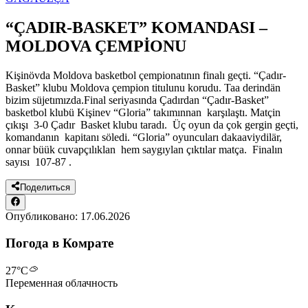
“ÇADIR-BASKET” KOMANDASI –
MOLDOVA ÇEMPİONU
Kişinövda Moldova basketbol çempionatının finalı geçti. “Çadır-
Basket” klubu Moldova çempion titulunu korudu. Taa derindän
bizim süjetımızda.Final seriyasında Çadırdan “Çadır-Basket”
basketbol klubü Kişinev “Gloria” takımınnan karşılaştı. Matçin
çıkışı 3-0 Çadır Basket klubu taradı. Üç oyun da çok gergin geçti,
komandanın kapitanı söledi. “Gloria” oyuncuları dakaaviydilär,
onnar büük cuvapçılıklan hem saygıylan çıktılar matça. Finalın
sayısı 107-87 .
Поделиться
Опубликовано:
17.06.2026
Погода в Комрате
27
°C
Переменная облачность