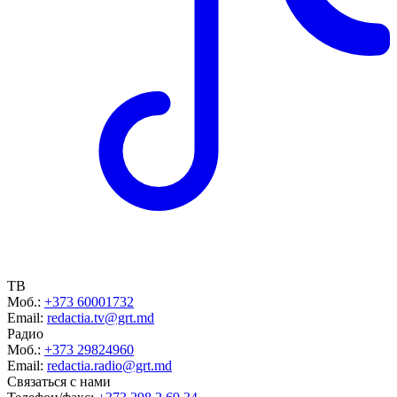
ТВ
Моб.:
+373 60001732
Email:
redactia.tv@grt.md
Радио
Моб.:
+373 29824960
Email:
redactia.radio@grt.md
Связаться с нами