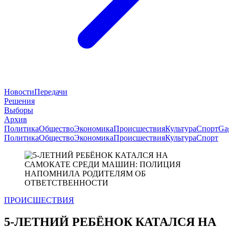
Новости
Передачи
Решения
Выборы
Архив
Политика
Общество
Экономика
Происшествия
Культура
Спорт
Ga
Политика
Общество
Экономика
Происшествия
Культура
Спорт
ПРОИСШЕСТВИЯ
5-ЛЕТНИЙ РЕБЁНОК КАТАЛСЯ НА